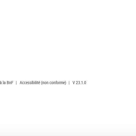
 à la BnF
|
Accessibilité (non conforme)
|
V 23.1.0