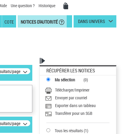
Aide
Une question ?
Historique
DANS UNIVERS
COTE
NOTICES D'AUTORITÉ
RÉCUPÉRER LES NOTICES
ésultats/page
Ma sélection
(
0
)
Télécharger/Imprimer
Envoyer par courriel
Exporter dans un tableau
Transférer pour un SGB
ésultats/page
Tous les résultats
(
1
)