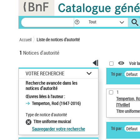
Panneau de gestion des cookies
Tout
Accueil
Liste de notices d’autorité
1
Notices d'autorité
Voir la
VOTRE RECHERCHE
Tri par :
Défaut
Recherche avancée dans les
notices d’autorité
1
Œuvres liées à l'auteur :
Temperton, R
Temperton, Rod (1947-2016)
[Thriller]
Titre uniform
Type de notice d'autorité
Titre uniforme musical
Tri par :
Défaut
Sauvegarder votre recherche