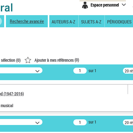
Espace personnel
Recherche avancée
AUTEURS A-Z
SUJETS A-Z
PÉRIODIQUES
(
0
)
 sélection (
0
)
Ajouter à mes références
sur 1
20 r
od (1947-2016)
e musical
sur 1
20 r