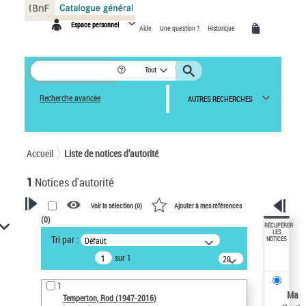
Panneau de gestion des cookies
Espace personnel
Aide
Une question ?
Historique
Tout
Recherche avancée
AUTRES RECHERCHES
Accueil
Liste de notices d’autorité
1
Notices d'autorité
Voir la sélection (
0
)
Ajouter à mes références
(
0
)
VOTRE RECHERCHE
RÉCUPÉRER
LES
Tri par :
Défaut
NOTICES
Recherche avancée dans les
sur 1
notices d’autorité
20
résultats/page
Œuvres liées à l'auteur :
1
Temperton, Rod (1947-2016)
Ma
Temperton, Rod (1947-2016)