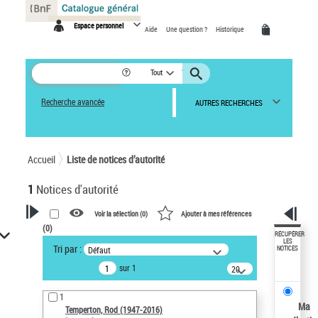
Panneau de gestion des cookies
Espace personnel
Aide
Une question ?
Historique
Tout
Recherche avancée
AUTRES RECHERCHES
Accueil
Liste de notices d’autorité
1
Notices d'autorité
Voir la sélection (
0
)
Ajouter à mes références
(
0
)
VOTRE RECHERCHE
RÉCUPÉRER
LES
Tri par :
Défaut
NOTICES
Recherche avancée dans les
sur 1
notices d’autorité
20
résultats/page
Œuvres liées à l'auteur :
1
Temperton, Rod (1947-2016)
Ma
Temperton, Rod (1947-2016)