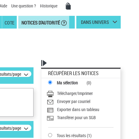
Aide
Une question ?
Historique
DANS UNIVERS
COTE
NOTICES D'AUTORITÉ
RÉCUPÉRER LES NOTICES
ésultats/page
Ma sélection
(
0
)
Télécharger/Imprimer
Envoyer par courriel
Exporter dans un tableau
Transférer pour un SGB
ésultats/page
Tous les résultats
(
1
)