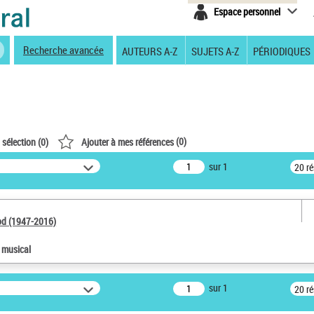
Espace personnel
Recherche avancée
AUTEURS A-Z
SUJETS A-Z
PÉRIODIQUES
(
0
)
 sélection (
0
)
Ajouter à mes références
sur 1
20 r
od (1947-2016)
e musical
sur 1
20 r