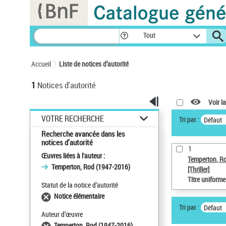
Panneau de gestion des cookies
Tout
Accueil
Liste de notices d’autorité
1
Notices d'autorité
Voir la
VOTRE RECHERCHE
Tri par :
Défaut
Recherche avancée dans les
notices d’autorité
1
Œuvres liées à l'auteur :
Temperton, R
Temperton, Rod (1947-2016)
[Thriller]
Titre uniform
Statut de la notice d’autorité
Notice élémentaire
Tri par :
Défaut
Auteur d’œuvre
Temperton, Rod (1947-2016)