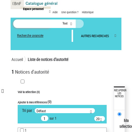
Panneau de gestion des cookies
Espace personnel
Aide
Une question ?
Historique
Tout
Recherche avancée
AUTRES RECHERCHES
Accueil
Liste de notices d’autorité
1
Notices d'autorité
VOTRE RECHERCHE
RÉCUPÉRER
Voir la sélection (
0
)
LES
NOTICES
Recherche avancée dans les
(
0
)
Ajouter à mes références
notices d’autorité
Tri par :
Défaut
Œuvres liées à l'auteur :
sur 1
20
Temperton, Rod (1947-2016)
Ma
résultats/page
sélectio
Type de notice d'autorité
1